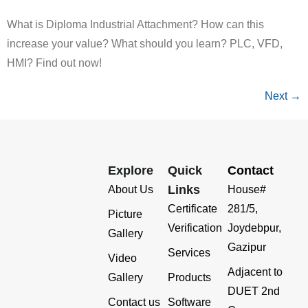
What is Diploma Industrial Attachment? How can this
increase your value? What should you learn? PLC, VFD,
HMI? Find out now!
Next
→
Explore
Quick
Contact
Links
About Us
House#
Certificate
281/5,
Picture
Verification
Joydebpur,
Gallery
Gazipur
Services
Video
Adjacent to
Gallery
Products
DUET 2nd
Contact us
Software