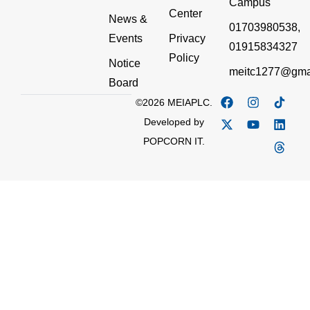
Campus
Center
News &
01703980538,
Events
Privacy
01915834327
Policy
Notice
meitc1277@gma
Board
©2026 MEIAPLC.
Developed by
POPCORN IT.